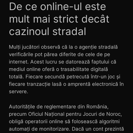
De ce online-ul este
mult mai strict decât
cazinoul stradal
Mulți jucători observă că la o agenție stradală
verificările pot părea diferite de cele de pe
internet. Acest lucru se datorează faptului că
mediul online oferă o trasabilitate digitală
totală. Fiecare secundă petrecută într-un joc și
fiecare tranzacție lasă o amprentă electronică în
servere.
Autoritățile de reglementare din România,
precum Oficiul Național pentru Jocuri de Noroc,
obligă operatorii online să folosească algoritmi
automați de monitorizare. Dacă un cont prezintă