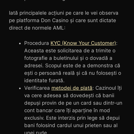
Iată principalele acțiuni pe care le vei observa
pe platforma Don Casino și care sunt dictate
direct de normele AML:
Procedura
KYC (Know Your Customer)
:
Aceasta este solicitarea de a trimite o
fotografie a buletinului și o dovadă a
adresei. Scopul este de a demonstra că
ești o persoană reală și că nu folosești o
identitate furată.
Verificarea
metodei de plată
: Cazinoul îți
va cere adesea să dovedești că banii
depuși provin de pe un card sau dintr-un
cont bancar care îți aparține în mod
exclusiv. Este interzis prin lege să depui
bani folosind cardul unui prieten sau al
unei rude.