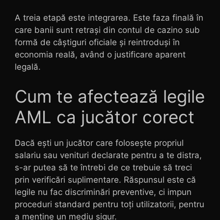
A treia etapă este integrarea. Este faza finală în
care banii sunt retrași din contul de cazino sub
formă de câștiguri oficiale și reintroduși în
economia reală, având o justificare aparent
legală.
Cum te afectează legile
AML ca jucător corect
Dacă ești un jucător care folosește propriul
salariu sau venituri declarate pentru a te distra,
s-ar putea să te întrebi de ce trebuie să treci
prin verificări suplimentare. Răspunsul este că
legile nu fac discriminări preventive, ci impun
proceduri standard pentru toți utilizatorii, pentru
a menține un mediu sigur.