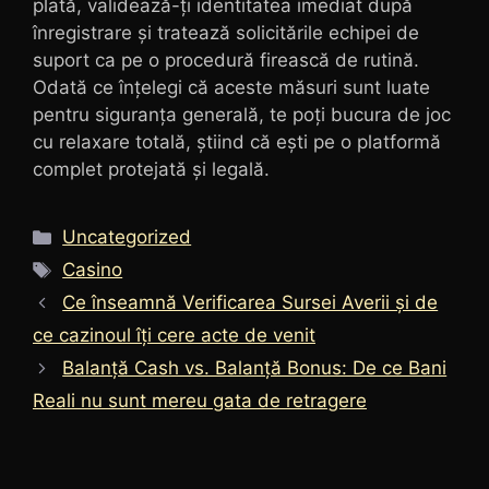
plată, validează-ți identitatea imediat după
înregistrare și tratează solicitările echipei de
suport ca pe o procedură firească de rutină.
Odată ce înțelegi că aceste măsuri sunt luate
pentru siguranța generală, te poți bucura de joc
cu relaxare totală, știind că ești pe o platformă
complet protejată și legală.
Categorii
Uncategorized
Etichete
Casino
Ce înseamnă Verificarea Sursei Averii și de
ce cazinoul îți cere acte de venit
Balanță Cash vs. Balanță Bonus: De ce Bani
Reali nu sunt mereu gata de retragere