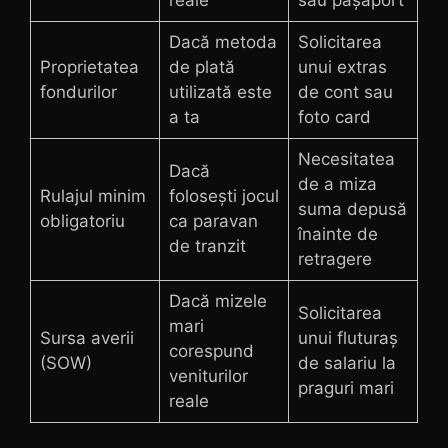
Dacă metoda
Solicitarea
Proprietatea
de plată
unui extras
fondurilor
utilizată este
de cont sau
a ta
foto card
Necesitatea
Dacă
de a miza
Rulajul minim
folosești jocul
suma depusă
obligatoriu
ca paravan
înainte de
de tranzit
retragere
Dacă mizele
Solicitarea
mari
Sursa averii
unui fluturaș
corespund
(SOW)
de salariu la
veniturilor
praguri mari
reale