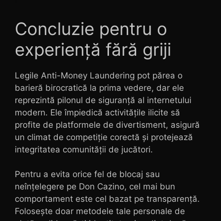
Concluzie pentru o
experiență fără griji
Legile Anti-Money Laundering pot părea o
barieră birocratică la prima vedere, dar ele
reprezintă pilonul de siguranță al internetului
modern. Ele împiedică activitățile ilicite să
profite de platformele de divertisment, asigură
un climat de competiție corectă și protejează
integritatea comunității de jucători.
Pentru a evita orice fel de blocaj sau
neînțelegere pe Don Cazino, cel mai bun
comportament este cel bazat pe transparență.
Folosește doar metodele tale personale de