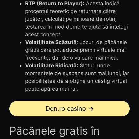
RTP (Return to Player)
: Acesta indică
procentul teoretic de returnare către
jucător, calculat pe milioane de rotiri;
testarea în mod demo te ajută să înțelegi
acest concept.
Volatilitate Scăzută
: Jocuri de păcănele
gratis care pot aduce premii virtuale mai
frecvente, dar de o valoare mai mică.
Volatilitate Ridicată
: Sloturi unde
momentele de suspans sunt mai lungi, iar
posibilitatea de a obține un câștig virtual
poate apărea mai rar.
Don.ro casino →
Păcănele gratis în