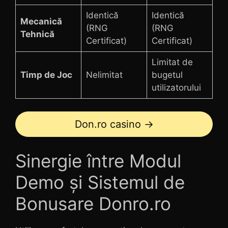
Identică
Identică
Mecanică
(RNG
(RNG
Tehnică
Certificat)
Certificat)
Limitat de
Timp de Joc
Nelimitat
bugetul
utilizatorului
Don.ro casino →
Sinergie între Modul
Demo și Sistemul de
Bonusare Donro.ro