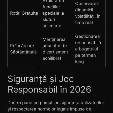
Explorarea
Observarea
funcțiilor
dinamicii
Rotiri Gratuite
speciale la
volatilității în
sloturi
timp real
selectate
Gestionarea
Menținerea
responsabilă
Reîncărcare
unui ritm de
a bugetului
Săptămânală
divertisment
pe termen
echilibrat
lung
Siguranță și Joc
Responsabil în 2026
Don.ro pune pe primul loc siguranța utilizatorilor
și respectarea normelor legale impuse de