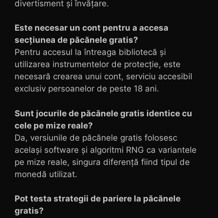
divertisment și învățare.
Este necesar un cont pentru a accesa
secțiunea de păcănele gratis?
Pentru accesul la întreaga bibliotecă și
utilizarea instrumentelor de protecție, este
necesară crearea unui cont, serviciu accesibil
exclusiv persoanelor de peste 18 ani.
Sunt jocurile de păcănele gratis identice cu
cele pe mize reale?
Da, versiunile de păcănele gratis folosesc
același software și algoritmi RNG ca variantele
pe mize reale, singura diferență fiind tipul de
monedă utilizat.
Pot testa strategii de pariere la păcănele
gratis?