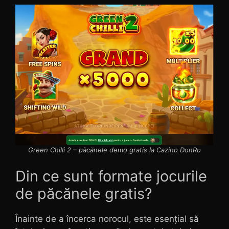
Green Chilli 2 – păcănele demo gratis la Cazino DonRo
Din ce sunt formate jocurile
de păcănele gratis?
Înainte de a încerca norocul, este esențial să