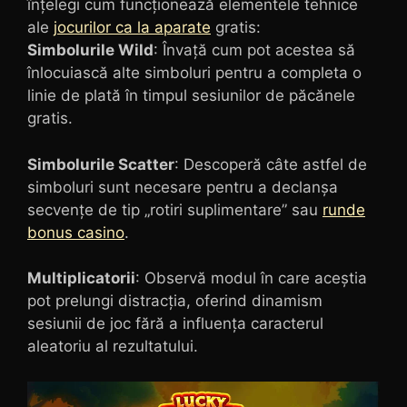
înțelegi cum funcționează elementele tehnice
ale
jocurilor ca la aparate
gratis:
Simbolurile Wild
: Învață cum pot acestea să
înlocuiască alte simboluri pentru a completa o
linie de plată în timpul sesiunilor de păcănele
gratis.
Simbolurile Scatter
: Descoperă câte astfel de
simboluri sunt necesare pentru a declanșa
secvențe de tip „rotiri suplimentare” sau
runde
bonus casino
.
Multiplicatorii
: Observă modul în care aceștia
pot prelungi distracția, oferind dinamism
sesiunii de joc fără a influența caracterul
aleatoriu al rezultatului.