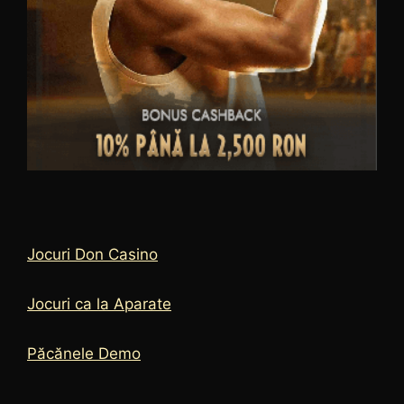
Jocuri Don Casino
Jocuri ca la Aparate
Păcănele Demo