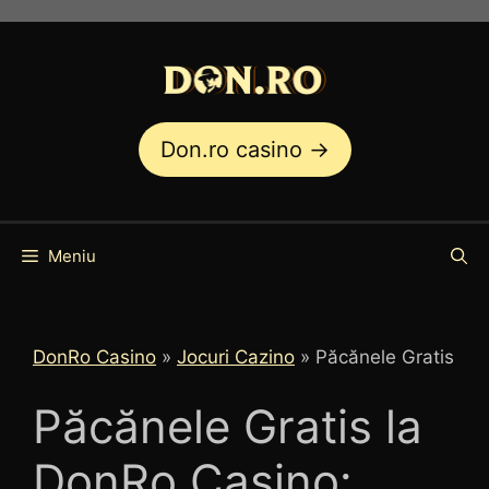
Sari
la
conținut
Don.ro casino →
Meniu
DonRo Casino
»
Jocuri Cazino
»
Păcănele Gratis
Păcănele Gratis la
DonRo Casino: