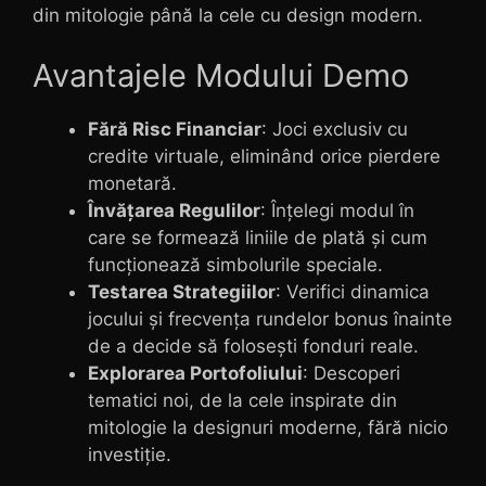
din mitologie până la cele cu design modern.
Avantajele Modului Demo
Fără Risc Financiar
: Joci exclusiv cu
credite virtuale, eliminând orice pierdere
monetară.
Învățarea Regulilor
: Înțelegi modul în
care se formează liniile de plată și cum
funcționează simbolurile speciale.
Testarea Strategiilor
: Verifici dinamica
jocului și frecvența rundelor bonus înainte
de a decide să folosești fonduri reale.
Explorarea Portofoliului
: Descoperi
tematici noi, de la cele inspirate din
mitologie la designuri moderne, fără nicio
investiție.