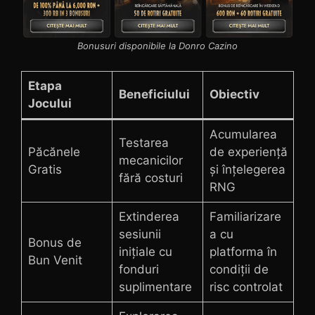
Bonusuri disponibile la Donro Cazino
Etapa
Beneficiului
Obiectiv
Jocului
Acumularea
Testarea
Păcănele
de experiență
mecanicilor
Gratis
și înțelegerea
fără costuri
RNG
Extinderea
Familiarizare
sesiunii
a cu
Bonus de
inițiale cu
platforma în
Bun Venit
fonduri
condiții de
suplimentare
risc controlat