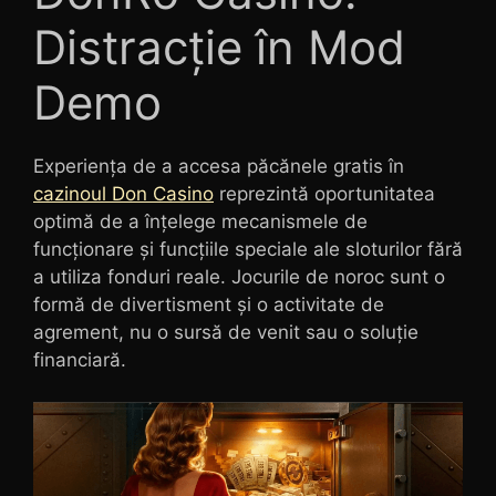
Distracție în Mod
Demo
Experiența de a accesa păcănele gratis în
cazinoul Don Casino
reprezintă oportunitatea
optimă de a înțelege mecanismele de
funcționare și funcțiile speciale ale sloturilor fără
a utiliza fonduri reale. Jocurile de noroc sunt o
formă de divertisment și o activitate de
agrement, nu o sursă de venit sau o soluție
financiară.