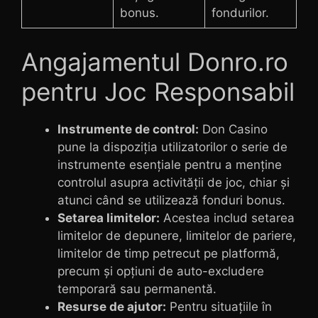
bonus.
fondurilor.
Angajamentul Donro.ro
pentru Joc Responsabil
Instrumente de control:
Don Casino
pune la dispoziția utilizatorilor o serie de
instrumente esențiale pentru a menține
controlul asupra activității de joc, chiar și
atunci când se utilizează fonduri bonus.
Setarea limitelor:
Acestea includ setarea
limitelor de depunere, limitelor de pariere,
limitelor de timp petrecut pe platformă,
precum și opțiuni de auto-excludere
temporară sau permanentă.
Resurse de ajutor:
Pentru situațiile în