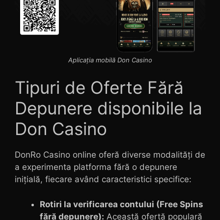
Aplicația mobilă Don Casino
Tipuri de Oferte Fără
Depunere disponibile la
Don Casino
DonRo Casino online oferă diverse modalități de
a experimenta platforma fără o depunere
inițială, fiecare având caracteristici specifice:
Rotiri la verificarea contului (Free Spins
fără depunere):
Această ofertă populară