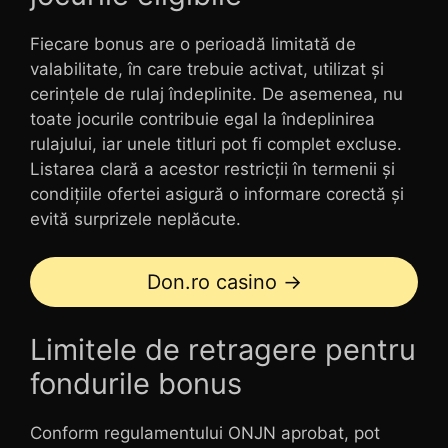
Fiecare bonus are o perioadă limitată de
valabilitate, în care trebuie activat, utilizat și
cerințele de rulaj îndeplinite. De asemenea, nu
toate jocurile contribuie egal la îndeplinirea
rulajului, iar unele titluri pot fi complet excluse.
Listarea clară a acestor restricții în termenii și
condițiile ofertei asigură o informare corectă și
evită surprizele neplăcute.
Don.ro casino →
Limitele de retragere pentru
fondurile bonus
Conform regulamentului ONJN aprobat, pot