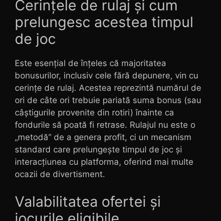
Cerințele de rulaj și cum
prelungesc acestea timpul
de joc
Este esențial de înțeles că majoritatea
bonusurilor, inclusiv cele fără depunere, vin cu
cerințe de rulaj. Acestea reprezintă numărul de
ori de câte ori trebuie pariată suma bonus (sau
câștigurile provenite din rotiri) înainte ca
fondurile să poată fi retrase. Rulajul nu este o
„metodă” de a genera profit, ci un mecanism
standard care prelungește timpul de joc și
interacțiunea cu platforma, oferind mai multe
ocazii de divertisment.
Valabilitatea ofertei și
jocurile eligibile