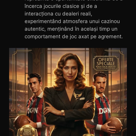
încerca jocurile clasice și de a
interacționa cu dealeri reali,
experimentând atmosfera unui cazinou
autentic, menținând în același timp un
comportament de joc axat pe agrement.