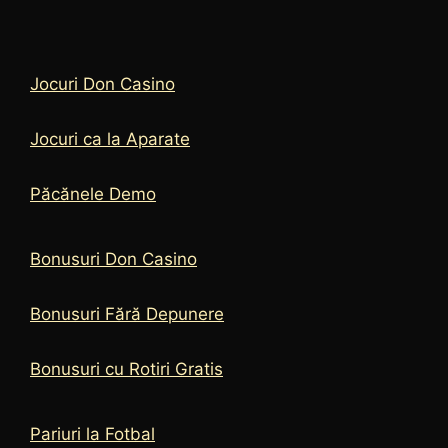
Jocuri Don Casino
Jocuri ca la Aparate
Păcănele Demo
Bonusuri Don Casino
Bonusuri Fără Depunere
Bonusuri cu Rotiri Gratis
Pariuri la Fotbal