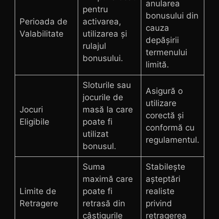
anularea
pentru
bonusului din
Perioada de
activarea,
cauza
Valabilitate
utilizarea și
depășirii
rulajul
termenului
bonusului.
limită.
Sloturile sau
Asigură o
jocurile de
utilizare
Jocuri
masă la care
corectă și
Eligibile
poate fi
conformă cu
utilizat
regulamentul.
bonusul.
Suma
Stabilește
maximă care
așteptări
Limite de
poate fi
realiste
Retragere
retrasă din
privind
câștigurile
retragerea