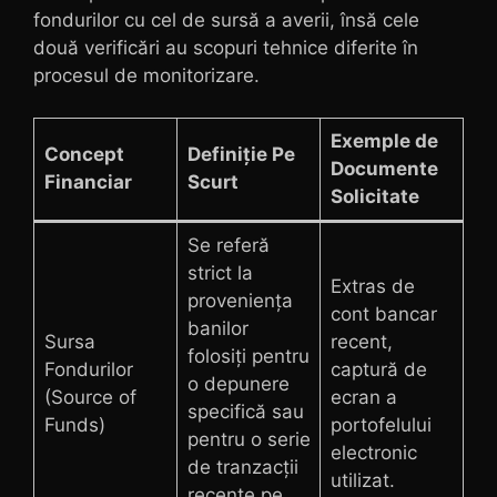
fondurilor cu cel de sursă a averii, însă cele
două verificări au scopuri tehnice diferite în
procesul de monitorizare.
Exemple de
Concept
Definiție Pe
Documente
Financiar
Scurt
Solicitate
Se referă
strict la
Extras de
proveniența
cont bancar
banilor
Sursa
recent,
folosiți pentru
Fondurilor
captură de
o depunere
(Source of
ecran a
specifică sau
Funds)
portofelului
pentru o serie
electronic
de tranzacții
utilizat.
recente pe