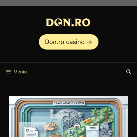
Sari
la
conținut
Don.ro casino →
Meniu