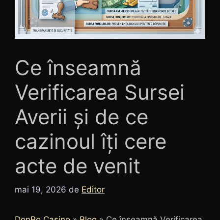
Ce înseamnă
Verificarea Sursei
Averii și de ce
cazinoul îți cere
acte de venit
mai 19, 2026
de
Editor
DonRo Casino
»
Blog
»
Ce înseamnă Verificarea