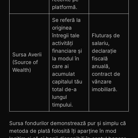
platformă.
Se referă la
originea
întregii tale
Fluturaș de
activități
salariu,
financiare și
declarație
Sursa Averii
la modul în
fiscală
(Source of
care ai
anuală,
Wealth)
acumulat
contract de
capitalul tău
vânzare
total de-a
imobiliară.
lungul
timpului.
Sursa fondurilor demonstrează pur și simplu că
metoda de plată folosită îți aparține în mod