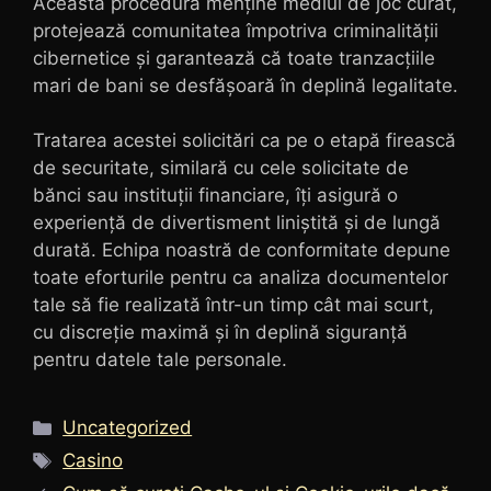
Această procedură menține mediul de joc curat,
protejează comunitatea împotriva criminalității
cibernetice și garantează că toate tranzacțiile
mari de bani se desfășoară în deplină legalitate.
Tratarea acestei solicitări ca pe o etapă firească
de securitate, similară cu cele solicitate de
bănci sau instituții financiare, îți asigură o
experiență de divertisment liniștită și de lungă
durată. Echipa noastră de conformitate depune
toate eforturile pentru ca analiza documentelor
tale să fie realizată într-un timp cât mai scurt,
cu discreție maximă și în deplină siguranță
pentru datele tale personale.
Categorii
Uncategorized
Etichete
Casino