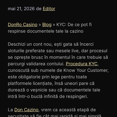
mai 21, 2026
de
Editor
DonRo Casino
»
Blog
»
KYC: De ce pot fi
respinse documentele tale la cazino
Deschizi un cont nou, ești gata să încerci
sloturile preferate sau mesele live, dar procesul
se oprește brusc în momentul în care trebuie să
parcurgi validarea contului.
Procedura KYC
,
cunoscută sub numele de Know Your Customer,
este obligatorie prin lege pentru toate
platformele licențiate, însă uneori pare că
durează o veșnicie sau că documentele tale
intră într-o buclă infinită de respingeri.
La
Don Cazino
, vrem ca această etapă de
securitate să fie cât mai rapidă și mai simplă