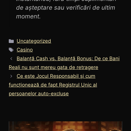
de așteptare sau verificări de ultim
moment.
Categorii
Uncategorized
Etichete
Casino
Balanță Cash vs. Balanță Bonus: De ce Bani
Reali nu sunt mereu gata de retragere
Ce este Jocul Responsabil și cum
funcționează de fapt Registrul Unic al
persoanelor auto-excluse