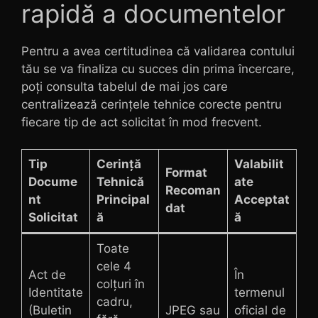
rapidă a documentelor
Pentru a avea certitudinea că validarea contului
tău se va finaliza cu succes din prima încercare,
poți consulta tabelul de mai jos care
centralizează cerințele tehnice corecte pentru
fiecare tip de act solicitat în mod frecvent.
Tip
Cerință
Valabilit
Format
Docume
Tehnică
ate
Recoman
nt
Principal
Acceptat
dat
Solicitat
ă
ă
Toate
cele 4
Act de
În
colțuri în
Identitate
termenul
cadru,
(Buletin
JPEG sau
oficial de