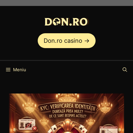
Sari
la
conținut
Don.ro casino →
Meniu