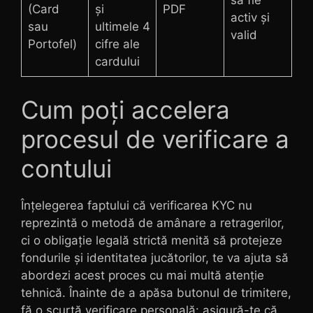
să fie
(Card
și
PDF
activ și
sau
ultimele 4
valid
Portofel)
cifre ale
cardului
Cum poți accelera
procesul de verificare a
contului
Înțelegerea faptului că verificarea KYC nu
reprezintă o metodă de amânare a retragerilor,
ci o obligație legală strictă menită să protejeze
fondurile și identitatea jucătorilor, te va ajuta să
abordezi acest proces cu mai multă atenție
tehnică. Înainte de a apăsa butonul de trimitere,
fă o scurtă verificare personală: asigură-te că