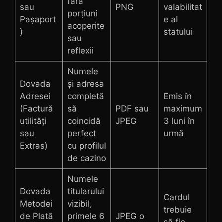
fără
sau
PNG
valabilitat
porțiuni
Pașaport
e al
acoperite
)
statului
sau
reflexii
Numele
Dovada
și adresa
Adresei
completă
Emis în
(Factură
să
PDF sau
maximum
utilități
coincidă
JPEG
3 luni în
sau
perfect
urmă
Extras)
cu profilul
de cazino
Numele
Dovada
titularului
Cardul
Metodei
vizibil,
trebuie
de Plată
primele 6
JPEG o