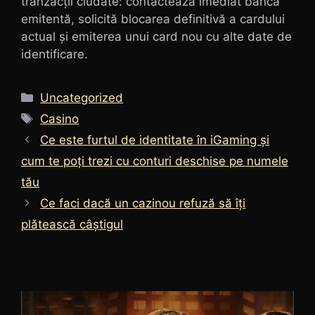
tranzacții ciudate: contactează imediat banca
emitentă, solicită blocarea definitivă a cardului
actual și emiterea unui card nou cu alte date de
identificare.
Categorii
Uncategorized
Etichete
Casino
Ce este furtul de identitate în iGaming și
cum te poți trezi cu conturi deschise pe numele
tău
Ce faci dacă un cazinou refuză să îți
plătească câștigul