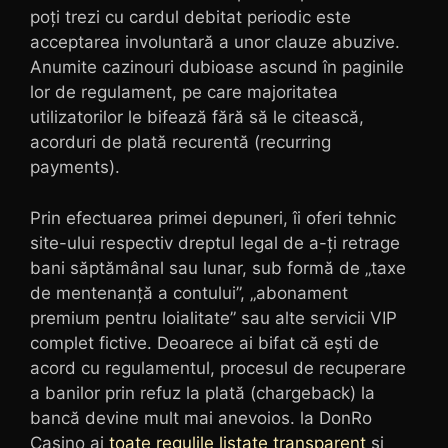
poți trezi cu cardul debitat periodic este
acceptarea involuntară a unor clauze abuzive.
Anumite cazinouri dubioase ascund în paginile
lor de regulament, pe care majoritatea
utilizatorilor le bifează fără să le citească,
acorduri de plată recurentă (recurring
payments).
Prin efectuarea primei depuneri, îi oferi tehnic
site-ului respectiv dreptul legal de a-ți retrage
bani săptămânal sau lunar, sub formă de „taxe
de mentenanță a contului”, „abonament
premium pentru loialitate” sau alte servicii VIP
complet fictive. Deoarece ai bifat că ești de
acord cu regulamentul, procesul de recuperare
a banilor prin refuz la plată (chargeback) la
bancă devine mult mai anevoios. la DonRo
Casino ai
toate regulile listate transparent
și