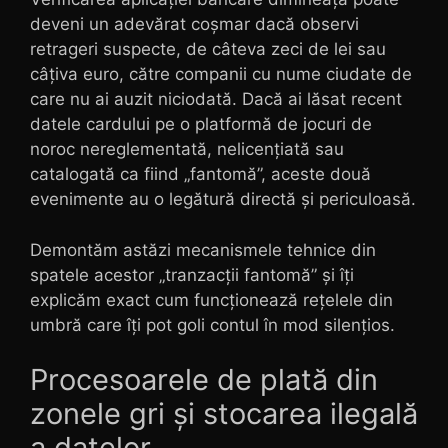
deveni un adevărat coșmar dacă observi
retrageri suspecte, de câteva zeci de lei sau
câțiva euro, către companii cu nume ciudate de
care nu ai auzit niciodată. Dacă ai lăsat recent
datele cardului pe o platformă de jocuri de
noroc nereglementată, nelicențiată sau
catalogată ca fiind „fantomă”, aceste două
evenimente au o legătură directă și periculoasă.
Demontăm astăzi mecanismele tehnice din
spatele acestor „tranzacții fantomă” și îți
explicăm exact cum funcționează rețelele din
umbră care îți pot goli contul în mod silențios.
Procesoarele de plată din
zonele gri și stocarea ilegală
a datelor