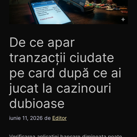
De ce apar
tranzacții ciudate
pe card după ce ai
jucat la cazinouri
dubioase
iunie 11, 2026
de
Editor
Verificarea aplicației bancare dimineața poate