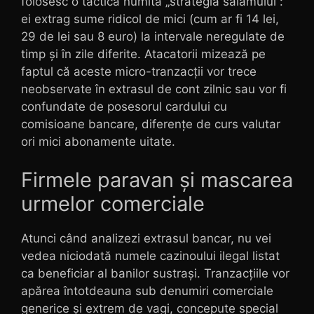
folosesc o tactică numită „strategia salamului”:
ei extrag sume ridicol de mici (cum ar fi 14 lei,
29 de lei sau 8 euro) la intervale neregulate de
timp și în zile diferite. Atacatorii mizează pe
faptul că aceste micro-tranzacții vor trece
neobservate în extrasul de cont zilnic sau vor fi
confundate de posesorul cardului cu
comisioane bancare, diferențe de curs valutar
ori mici abonamente uitate.
Firmele paravan și mascarea
urmelor comerciale
Atunci când analizezi extrasul bancar, nu vei
vedea niciodată numele cazinoului ilegal listat
ca beneficiar al banilor sustrași. Tranzacțiile vor
apărea întotdeauna sub denumiri comerciale
generice și extrem de vagi, concepute special