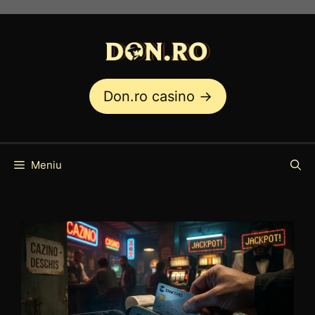
Sari
la
conținut
Don.ro casino →
Meniu