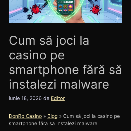
Cum să joci la
casino pe
smartphone fără să
instalezi malware
iunie 18, 2026
de
Editor
DonRo Casino
»
Blog
»
Cum să joci la casino pe
smartphone fără să instalezi malware