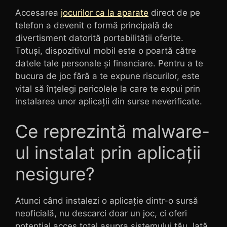
Accesarea
jocurilor ca la aparate
direct de pe
telefon a devenit o formă principală de
divertisment datorită portabilității oferite.
Totuși, dispozitivul mobil este o poartă către
datele tale personale și financiare. Pentru a te
bucura de joc fără a te expune riscurilor, este
vital să înțelegi pericolele la care te expui prin
instalarea unor aplicații din surse neverificate.
Ce reprezintă malware-
ul instalat prin aplicații
nesigure?
Atunci când instalezi o aplicație dintr-o sursă
neoficială, nu descarci doar un joc, ci oferi
potențial acces total asupra sistemului tău. Iată