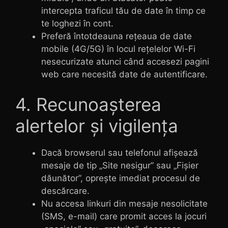
intercepta traficul tău de date în timp ce
te loghezi în cont.
Preferă întotdeauna rețeaua de date
mobile (4G/5G) în locul rețelelor Wi-Fi
nesecurizate atunci când accesezi pagini
web care necesită date de autentificare.
4. Recunoașterea
alertelor și vigilența
Dacă browserul sau telefonul afișează
mesaje de tip „Site nesigur” sau „Fișier
dăunător”, oprește imediat procesul de
descărcare.
Nu accesa linkuri din mesaje nesolicitate
(SMS, e-mail) care promit acces la jocuri