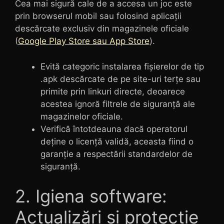
Cea mai sigură cale de a accesa un joc este
prin browserul mobil sau folosind aplicații
descărcate exclusiv din magazinele oficiale
(
Google Play Store sau App Store
).
Evită categoric instalarea fișierelor de tip
.apk descărcate de pe site-uri terțe sau
primite prin linkuri directe, deoarece
acestea ignoră filtrele de siguranță ale
magazinelor oficiale.
Verifică întotdeauna dacă operatorul
deține o licență validă, aceasta fiind o
garanție a respectării standardelor de
siguranță.
2. Igiena software:
Actualizări și protecție