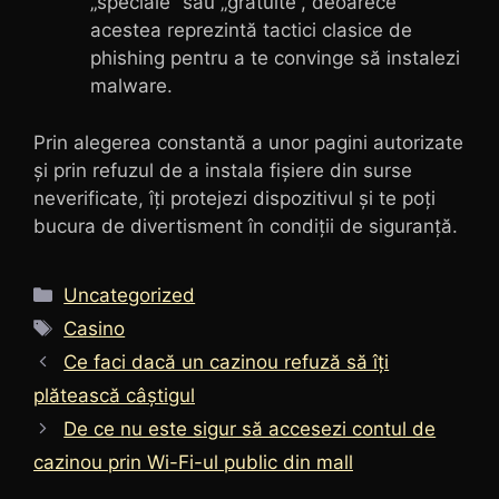
„speciale” sau „gratuite”, deoarece
acestea reprezintă tactici clasice de
phishing pentru a te convinge să instalezi
malware.
Prin alegerea constantă a unor pagini autorizate
și prin refuzul de a instala fișiere din surse
neverificate, îți protejezi dispozitivul și te poți
bucura de divertisment în condiții de siguranță.
Categorii
Uncategorized
Etichete
Casino
Ce faci dacă un cazinou refuză să îți
plătească câștigul
De ce nu este sigur să accesezi contul de
cazinou prin Wi-Fi-ul public din mall