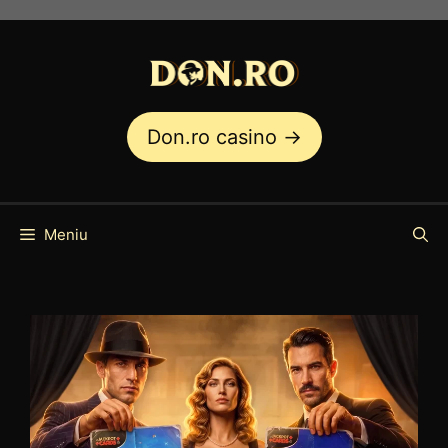
Sari
la
conținut
Don.ro casino →
Meniu