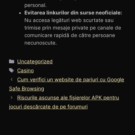
personal.
Evitarea linkurilor din surse neoficiale:
Nu accesa legături web scurtate sau
trimise prin mesaje private pe canale de
comunicare rapidă de către persoane
necunoscute.
Categorii
Uncategorized
Etichete
Casino
Cum verifici un website de pariuri cu Google
Safe Browsing
Riscurile ascunse ale fișierelor APK pentru
jocuri descărcate de pe forumuri